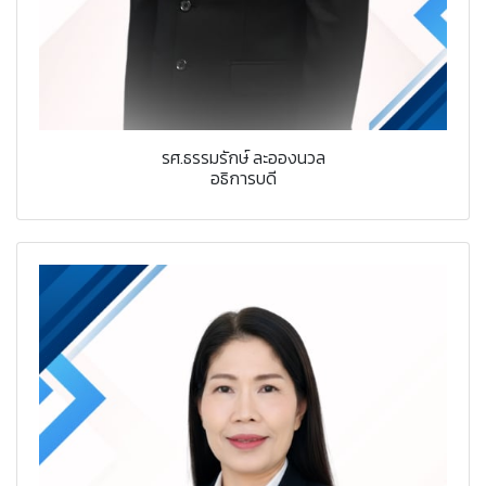
รศ.ธรรมรักษ์ ละอองนวล
อธิการบดี