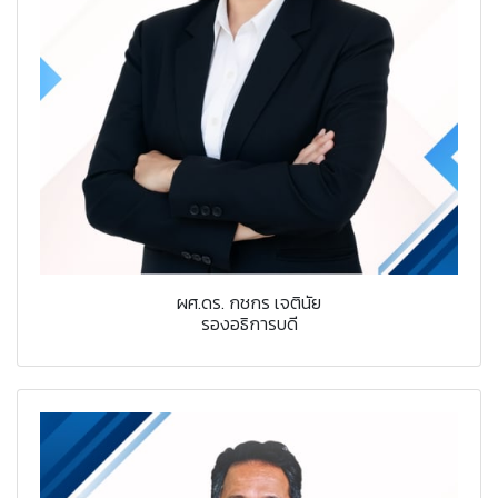
ผศ.ดร. กชกร เจตินัย
รองอธิการบดี