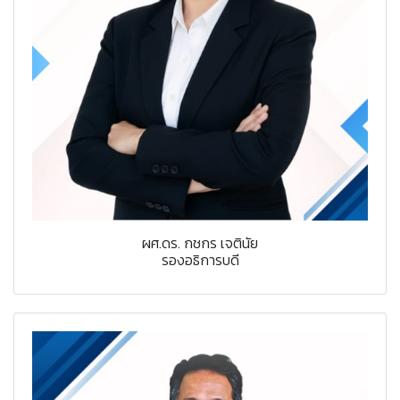
ผศ.ดร. กชกร เจตินัย
รองอธิการบดี