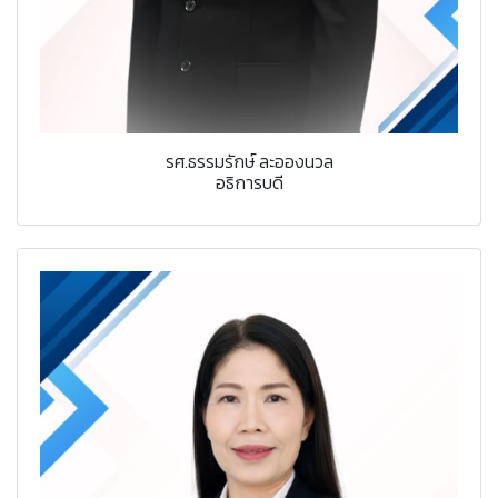
รศ.ธรรมรักษ์ ละอองนวล
อธิการบดี