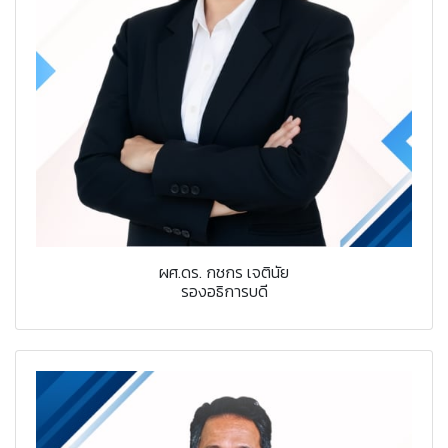
ผศ.ดร. กชกร เจตินัย
รองอธิการบดี